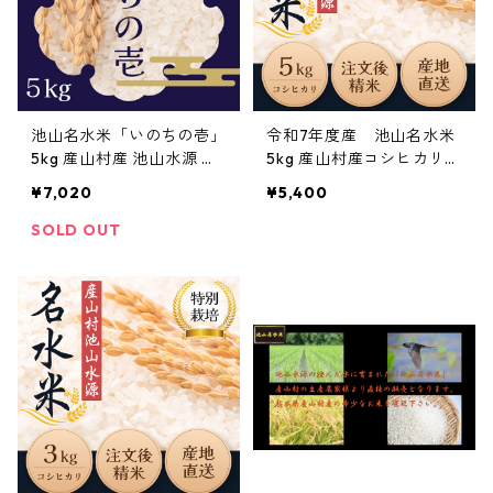
池山名水米「いのちの壱」
令和7年度産 池山名水米
5kg 産山村産 池山水源 特
5kg 産山村産コシヒカリ
別栽培米
特別栽培米
¥7,020
¥5,400
SOLD OUT