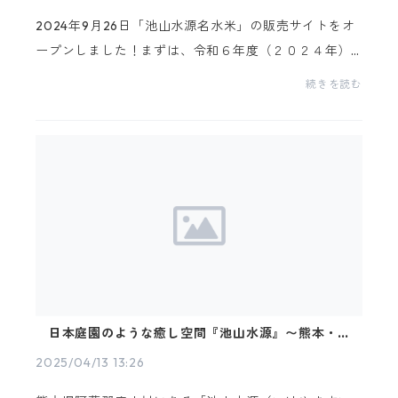
2024年9月26日「池山水源名水米」の販売サイトをオ
ープンしました！まずは、令和６年度（２０２４年）
の新米から販売しております♪初年度という事もあ
続きを読む
り、販売数に限りがありますのでお早めにご注文下さ
い。なお...
日本庭園のような癒し空間『池山水源』〜熊本・産
山村の名水スポット〜
2025/04/13 13:26