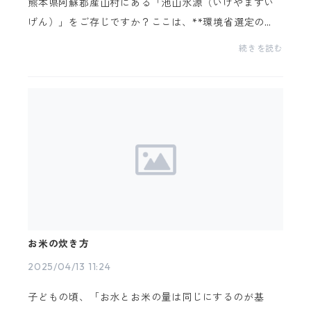
熊本県阿蘇郡産山村にある「池山水源（いけやますい
げん）」をご存じですか？ここは、**環境省選定の
「名水百選」**にも選ばれた、まさに“日本一おいしい
続きを読む
水”とも言われる湧水の宝庫。しかも、まるで日本庭園
のよ...
お米の炊き方
2025/04/13 11:24
子どもの頃、「お水とお米の量は同じにするのが基