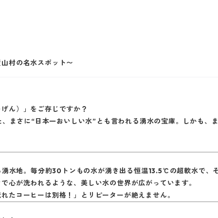
山村の名水スポット〜
いげん）」をご存じですか？
た、まさに
“
日本一おいしい水
”
とも言われる湧水の宝庫。しかも、
る湧水地。毎分約
30
トンもの水が湧き出る恒温
13.5℃
の超軟水で、
けで心が洗われるような、美しい水の世界が広がっています。
淹れたコーヒーは別格！」とリピーターが絶えません。