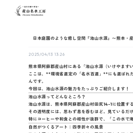
日本庭園のような癒し空間『池山水源』〜熊本・産
2025/04/13 13:26
熊本県阿蘇郡産山村にある「池山水源（いけやます
ここは、
**
環境省選定の「名水百選」
**
にも選ばれ
んです。
今回は、池山水源の魅力をたっぷりご紹介します！
池山水源ってどんなところ？
池山水源は、熊本県阿蘇郡産山村田尻
14-1
に位置す
その透明度には、思わず息を呑むほど。見ているだ
特にコーヒーや和食との相性が抜群で、「この水で
自然がつくるアート：四季折々の風景