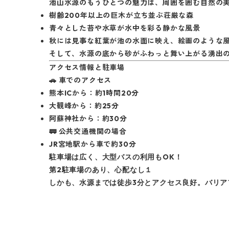
池山水源のもうひとつの魅力は、周囲を囲む自然の
樹齢
200
年以上の巨木が立ち並ぶ荘厳な森
青々とした苔や水草が水中を彩る静かな風景
秋には見事な紅葉が池の水面に映え、絵画のような
そして、水源の底から砂がふわっと舞い上がる湧出
アクセス情報と駐車場
車でのアクセス
🚗
熊本
IC
から：約
1
時間
20
分
大観峰から：約
25
分
阿蘇神社から：約
30
分
公共交通機関の場合
🚃
JR
宮地駅から車で約
30
分
OK
駐車場は広く、大型バスの利用も
！
2
第
駐車場のあり、心配なし１
3
しかも、水源までは徒歩
分とアクセス良好。バリア